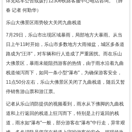
详见站车公告或拨打12306铁路客服中心电话咨询。（薛
春 记者 何勤华）
乐山大佛景区雨势较大关闭九曲栈道
7月29日，乐山市出现区域暴雨，局部地方大暴雨。从当
日上午11时开始，乐山市多数地方大雨倾盆，城区多条道
路成为“汪洋”，对车辆和行人造成了严重困扰。而在乐山
大佛景区，暴雨未能阻挡游客的热情，由于雨水沿着九曲
栈道倾泻而下，如同一条小型“瀑布”，为确保游客安全，
11点50分左右，乐山大佛景区关闭了九曲栈道，随后又暂
停销售游山票和游江票。
记者从乐山消防提供的视频看到，雨水从下佛脚的九曲栈
道和上行返回的栈道上狂泻而下，特别是上行返回的栈
道，雨水如“瀑布”一般，部分游客在“瀑布”中行走，异常艰