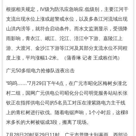
根据相关规定，IV级为防汛应急响应.低级别，主要江河干
支流出现水位上涨或超警戒水位，以及多条江河流域出现
山洪内涝等，就符合启动条件。而水文监测显示，受强降
雨影响，青衣江、岷江、沱江、涪江中下游、嘉陵江上
游、大渡河、金沙江下游等江河及其部分支流水位不同程
度上涨，平均涨幅1-2米。（蒲香琳 记者 王成栋任鸿）
广元50多组电力抢修队连夜出击
“呜呜……”7月29日下午4点，在广元市昭化区梅树乡潼北
村二组，国网广元供电公司昭化分公司明觉服务站站长张
钦正在指挥供电公司的5名员工对压在潼紫路电力主干线
上的青杠树进行砍伐。随着电锯声响，1个小时后，这棵8
米多长的大树被锯成3段，搬离了现场。
7月28日20时至29日11时，广元市普降大到暴雨，西部沿