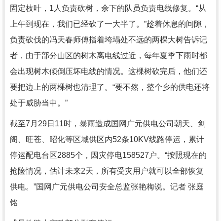
固定枝叶，1人负责砍树，余下的队员负责电线修复。“从
上午到现在，我们已经砍了一大半了。”趁着休息的间隙，
负责砍伐的冯天春师傅指着垮塌处不远的两棵大树告诉记
者，由于部分山区的树木离电线过近，每年夏季下雨时都
会出现树木倾倒压坏电线的情况。这棵树砍完后，他们还
要把边上的两棵树也清理了。“要不然，整个乡的供电还将
处于威胁当中。”
截至7月29日11时，暴雨造成国网广元供电公司朝天、剑
阁、旺苍、昭化等区域供区内52条10KV线路停运，累计
停运配电台区2885个，因灾停电158527户。“按照现在的
抢险情况，估计未来2天，所有受灾用户就可以全部恢复
供电。”国网广元供电公司安全总监张艳梅说。记者 张庭
铭