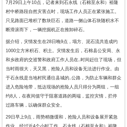
7月29日上午10点，记者来到石永线（石棉至永和）裕隆
村中桥路段自然灾害点时，现场工作人员正在紧张施工。
只见路面已堆积了数块巨石，道路一侧山体石块随积水不
断滑滚而下，一辆挖掘机正在推卸碎石。
据介绍，灾情发生在28日晚9点，塌方、泥石流共造成约
1000立方米积石、积土。灾情发生后，石棉县公安局、永
和乡政府的交巡警和政府工作人员在..时间赶往了现场，但
当时雨很大，天又黑，抢险人员和设备无法进行作业。由
于石永线是当地村民通往县城的..公路，为防止车辆和群众
进入危险地带，抵达现场的抢险人员只得分为两组，一组
约8人，在夜间值守于阻塞道路的两端，监控灾情，拦停
过路车辆，以确保群众安全。
29日早上9点，雨势稍微缓和，抢险人员和设备展开紧急
作业，经过近4个小时工作，石永线（石棉至永和）裕隆